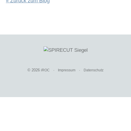
« Zurück zum Blog
© 2026
·
·
iROC
Impressum
Datenschutz